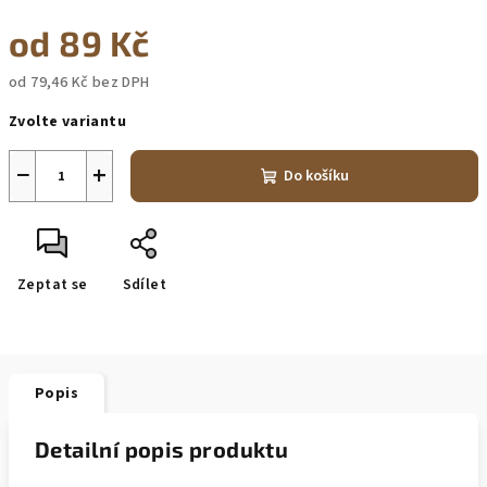
od
89 Kč
od
79,46 Kč
bez DPH
Měrná
Zvolte variantu
cena:
−
+
Do košíku
Zeptat se
Sdílet
Popis
Detailní popis produktu