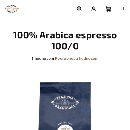
Přejít
na
obsah
Nákupní
Hledat
Přihlášení
100% Arabica espresso
košík
100/0
Průměrné
1 hodnocení
Podrobnosti hodnocení
hodnocení
produktu
je
5,0
z
5
hvězdiček.