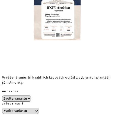
Vyvážená směs tří kvalitních kávových odrůd z vybraných plantáží
jižní Ameriky.
HMOTNOST
ZPŮSOB MLETÍ