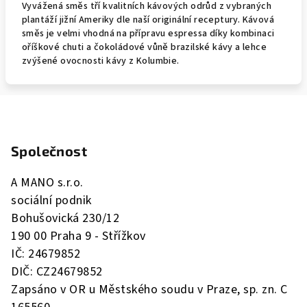
Vyvážená směs tří kvalitních kávových odrůd z vybraných
plantáží jižní Ameriky dle naší originální receptury. Kávová
směs je velmi vhodná na přípravu espressa díky kombinaci
oříškové chuti a čokoládové vůně brazilské kávy a lehce
zvýšené ovocnosti kávy z Kolumbie.
Z
á
Společnost
p
a
A MANO s.r.o.
t
sociální podnik
í
Bohušovická 230/12
190 00 Praha 9 - Střížkov
IČ: 24679852
DIČ: CZ24679852
Zapsáno v OR u Městského soudu v Praze, sp. zn. C