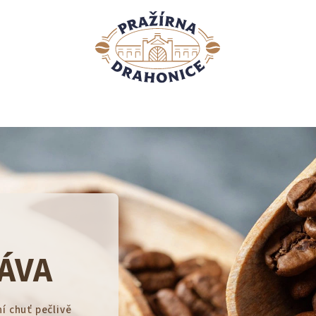
ÁVA
í chuť pečlivě