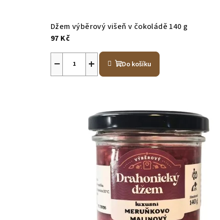
Džem výběrový višeň v čokoládě 140 g
97 Kč
−
+
Do košíku