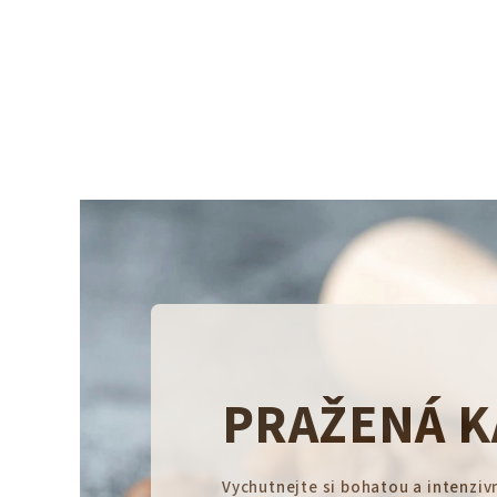
Přejít
na
obsah
PRAŽENÁ K
Vychutnejte si bohatou a intenzivn