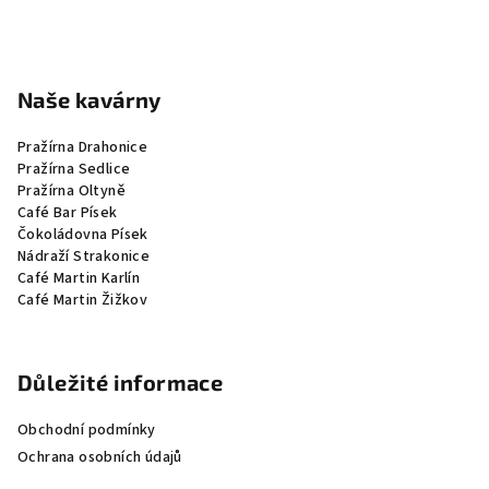
p
i
s
u
Naše kavárny
Pražírna Drahonice
Pražírna Sedlice
Pražírna Oltyně
Café Bar Písek
Čokoládovna Písek
Nádraží Strakonice
Café Martin Karlín
Café Martin Žižkov
Důležité informace
Obchodní podmínky
Ochrana osobních údajů