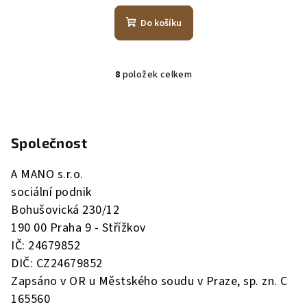
Do košíku
8
položek celkem
O
v
Z
l
á
á
Společnost
p
d
a
a
A MANO s.r.o.
c
t
í
sociální podnik
í
p
Bohušovická 230/12
r
190 00 Praha 9 - Střížkov
v
IČ: 24679852
k
DIČ: CZ24679852
y
Zapsáno v OR u Městského soudu v Praze, sp. zn. C
v
165560
ý