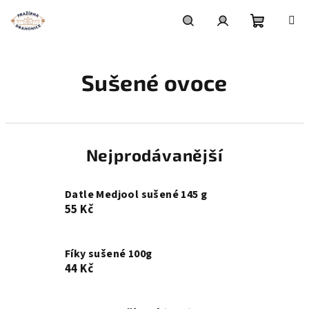
Přejít
na
obsah
Nákupní
Hledat
Přihlášení
Sušené ovoce
košík
Nejprodávanější
Datle Medjool sušené 145 g
55 Kč
Fíky sušené 100g
44 Kč