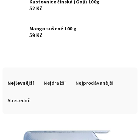
Kustovnice čínská (Goji) 100g
52 Kč
Mango sušené 100 g
59 Kč
Ř
a
Nejlevnější
Nejdražší
Nejprodávanější
z
e
Abecedně
n
í
V
p
ý
r