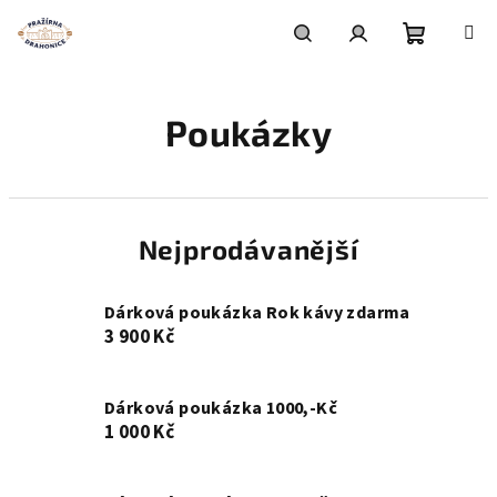
Přejít
na
obsah
Nákupní
Hledat
Přihlášení
Poukázky
košík
Nejprodávanější
Dárková poukázka Rok kávy zdarma
3 900 Kč
Dárková poukázka 1000,-Kč
1 000 Kč