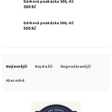
Dárková poukázka 300,-Kč
300 Kč
Dárková poukázka 500,-Kč
500 Kč
Ř
a
Nejlevnější
Nejdražší
Nejprodávanější
z
e
Abecedně
n
í
V
p
ý
r