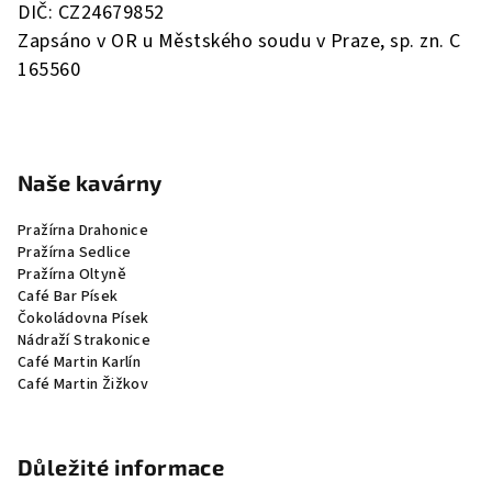
DIČ: CZ24679852
y
Zapsáno v OR u Městského soudu v Praze, sp. zn. C
v
165560
ý
p
i
s
u
Naše kavárny
Pražírna Drahonice
Pražírna Sedlice
Pražírna Oltyně
Café Bar Písek
Čokoládovna Písek
Nádraží Strakonice
Café Martin Karlín
Café Martin Žižkov
Důležité informace