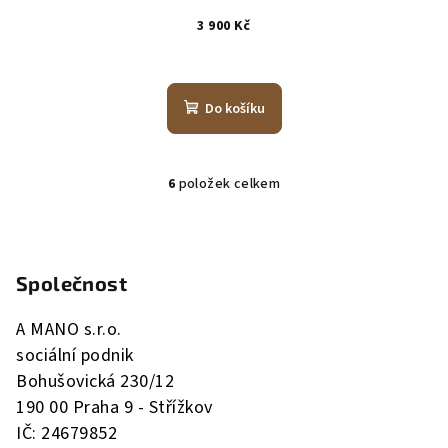
3 900 Kč
Do košíku
6
položek celkem
O
v
Z
l
á
á
Společnost
p
d
a
a
A MANO s.r.o.
c
t
í
sociální podnik
í
p
Bohušovická 230/12
r
190 00 Praha 9 - Střížkov
v
IČ: 24679852
k