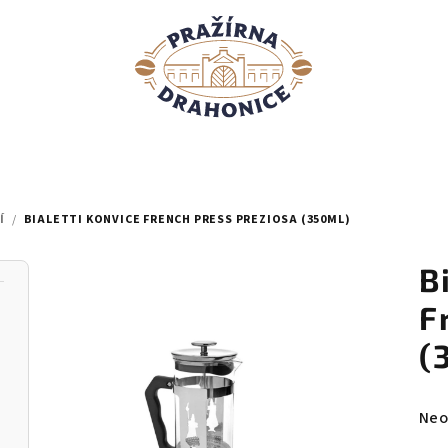
Í
/
BIALETTI KONVICE FRENCH PRESS PREZIOSA (350ML)
B
F
(
Prů
Neo
hod