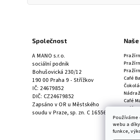
Z
á
Společnost
Naše
p
a
A MANO s.r.o.
Pražír
Pražír
sociální podnik
t
Pražír
Bohušovická 230/12
í
Café Ba
190 00 Praha 9 - Střížkov
Čokolá
IČ: 24679852
Nádraž
DIČ: CZ24679852
Café Ma
Zapsáno v OR u Městského
Café M
soudu v Praze, sp. zn. C 165560
Používáme 
webu a díky
funkce, výk