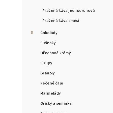
a
Pražená káva jednodruhová
n
Pražená káva směsi
n
í
Čokolády
p
Sušenky
a
Ořechové krémy
n
Sirupy
e
Granoly
l
Pečené čaje
Marmelády
Oříšky a semínka