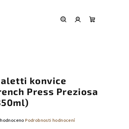
Hledat
Přihlášení
Nákupní
košík
ialetti konvice
rench Press Preziosa
350ml)
měrné
hodnoceno
Podrobnosti hodnocení
nocení