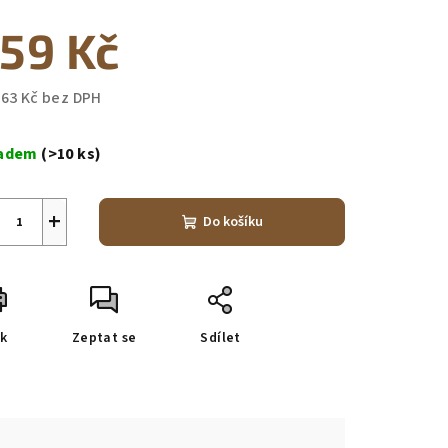
duktu
59 Kč
,63 Kč bez DPH
ná
zdiček.
a:
ladem
(>10 ks)
+
Do košíku
sk
Zeptat se
Sdílet