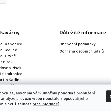
 kavárny
Důležité informace
na Drahonice
Obchodní podmínky
na Sedlice
Ochrana osobních údajů
na Oltyně
r Písek
dovna Písek
í Strakonice
rtin Karlín
artin Žižkov
cookies, abychom Vám umožnili pohodlné prohlížení
 analýze provozu webu neustále zlepšovali jeho
on a použitelnost.
Více informací