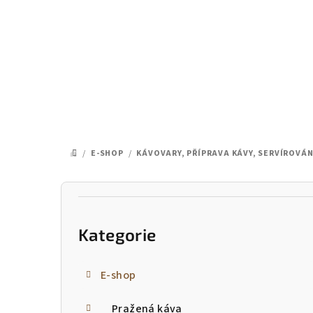
Přejít
na
obsah
/
E-SHOP
/
KÁVOVARY, PŘÍPRAVA KÁVY, SERVÍROVÁN
DOMŮ
P
Přeskočit
o
kategorie
Kategorie
s
t
E-shop
r
Pražená káva