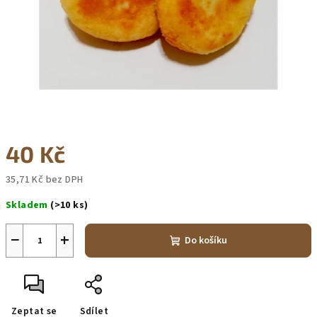
40 Kč
35,71 Kč bez DPH
Měrná
Skladem
(>10 ks)
cena:
−
+
Do košíku
Zeptat se
Sdílet