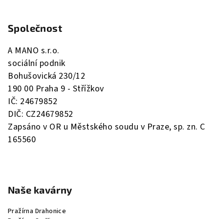
Z
á
Společnost
p
a
A MANO s.r.o.
t
sociální podnik
í
Bohušovická 230/12
190 00 Praha 9 - Střížkov
IČ: 24679852
DIČ: CZ24679852
Zapsáno v OR u Městského soudu v Praze, sp. zn. C
165560
Naše kavárny
Pražírna Drahonice