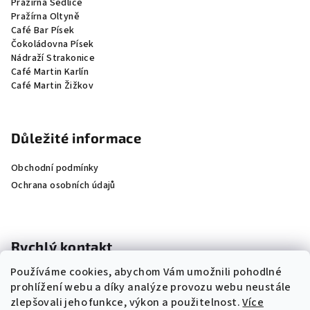
Pražírna Sedlice
Pražírna Oltyně
Café Bar Písek
Čokoládovna Písek
Nádraží Strakonice
Café Martin Karlín
Café Martin Žižkov
Důležité informace
Obchodní podmínky
Ochrana osobních údajů
Rychlý kontakt
Používáme cookies, abychom Vám umožnili pohodlné
+420 604 209 312
prohlížení webu a díky analýze provozu webu neustále
info@prazirnadrahonice.cz
zlepšovali jeho funkce, výkon a použitelnost.
Více