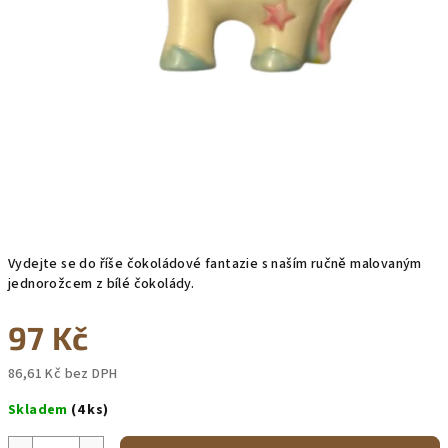
Vydejte se do říše čokoládové fantazie s naším ručně malovaným
jednorožcem z bílé čokolády.
97 Kč
86,61 Kč bez DPH
Měrná
Skladem
(4 ks)
cena: