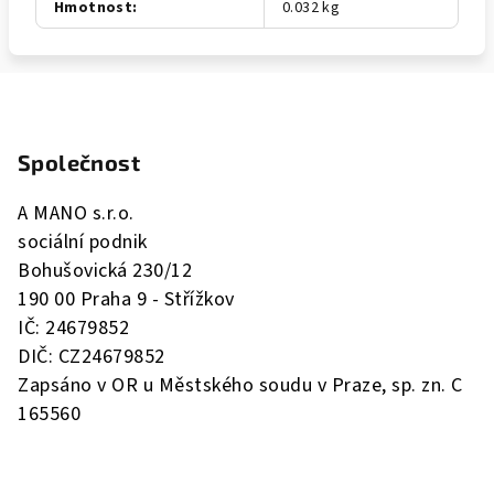
Hmotnost
:
0.032 kg
Z
á
Společnost
p
a
A MANO s.r.o.
t
sociální podnik
í
Bohušovická 230/12
190 00 Praha 9 - Střížkov
IČ: 24679852
DIČ: CZ24679852
Zapsáno v OR u Městského soudu v Praze, sp. zn. C
165560