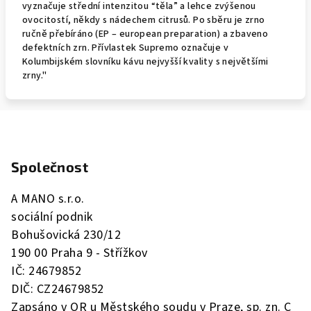
vyznačuje střední intenzitou “těla” a lehce zvýšenou
ovocitostí, někdy s nádechem citrusů. Po sběru je zrno
ručně přebíráno (EP – european preparation) a zbaveno
defektních zrn. Přívlastek Supremo označuje v
Kolumbijském slovníku kávu nejvyšší kvality s největšími
zrny."
Z
á
Společnost
p
a
A MANO s.r.o.
t
sociální podnik
í
Bohušovická 230/12
190 00 Praha 9 - Střížkov
IČ: 24679852
DIČ: CZ24679852
Zapsáno v OR u Městského soudu v Praze, sp. zn. C