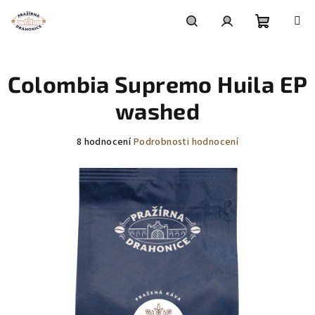
Přejít
na
obsah
Nákupní
Hledat
Přihlášení
Colombia Supremo Huila EP
košík
washed
Průměrné
8 hodnocení
Podrobnosti hodnocení
hodnocení
produktu
je
3,5
z
5
hvězdiček.