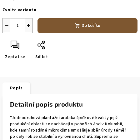
Měrná
Zvolte variantu
cena:
−
+
Do košíku
Zeptat se
Sdílet
Popis
Detailní popis produktu
"Jednodruhová plantážní arabika špičkové kvality jejíž
produkční oblasti se nacházejí v pohořích And v Kolumbii,
kde tamní rozdílné mikroklima umožňuje sběr úrody téměř
po celý rok se stabilní a vyrovnanou chutí. Supremo se