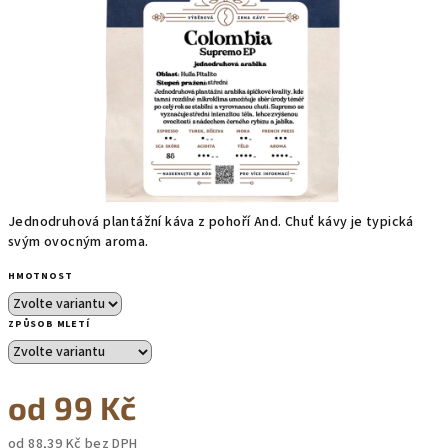
Jednodruhová plantážní káva z pohoří And. Chuť kávy je typická
svým ovocným aroma.
HMOTNOST
ZPŮSOB MLETÍ
od
99 Kč
od
88,39 Kč
bez DPH