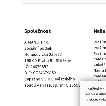
Z
á
Společnost
Naše
p
a
A MANO s.r.o.
Pražír
Pražír
sociální podnik
t
Pražír
Bohušovická 230/12
í
Café Ba
190 00 Praha 9 - Střížkov
Čokolá
IČ: 24679852
Nádraž
DIČ: CZ24679852
Café Ma
Zapsáno v OR u Městského
Café M
soudu v Praze, sp. zn. C 165560
Používáme 
webu a díky
funkce, výk