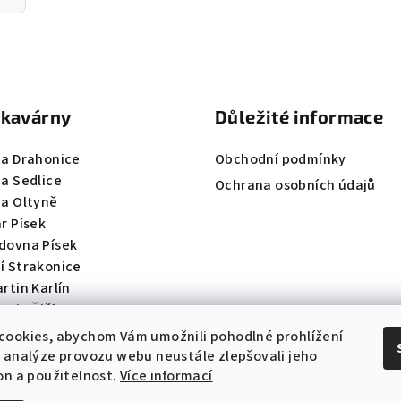
 kavárny
Důležité informace
na Drahonice
Obchodní podmínky
na Sedlice
Ochrana osobních údajů
na Oltyně
r Písek
dovna Písek
í Strakonice
rtin Karlín
artin Žižkov
cookies, abychom Vám umožnili pohodlné prohlížení
 analýze provozu webu neustále zlepšovali jeho
on a použitelnost.
Více informací