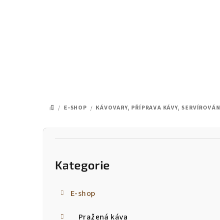
Přejít
na
obsah
/
E-SHOP
/
KÁVOVARY, PŘÍPRAVA KÁVY, SERVÍROVÁN
DOMŮ
P
Přeskočit
o
kategorie
Kategorie
s
t
E-shop
r
Pražená káva