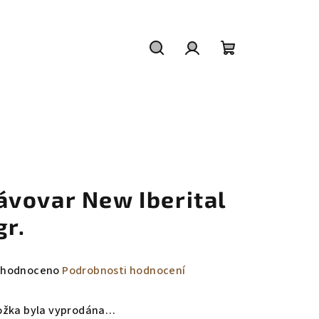
Hledat
Přihlášení
Nákupní
košík
ávovar New Iberital
gr.
měrné
hodnoceno
Podrobnosti hodnocení
nocení
duktu
ožka byla vyprodána…