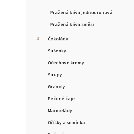
a
Pražená káva jednodruhová
n
Pražená káva směsi
n
í
Čokolády
p
Sušenky
a
Ořechové krémy
n
Sirupy
e
Granoly
l
Pečené čaje
Marmelády
Oříšky a semínka