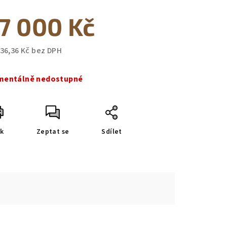
7 000 Kč
zdiček.
636,36 Kč bez DPH
ná
a:
entálně nedostupné
sk
Zeptat se
Sdílet