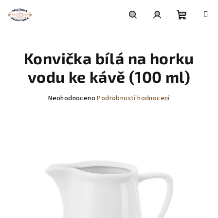
Přejít
na
obsah
Nákupní
Hledat
Přihlášení
Konvička bílá na horku
košík
vodu ke kávě (100 ml)
Průměrné
Neohodnoceno
Podrobnosti hodnocení
hodnocení
produktu
je
0,0
z
5
hvězdiček.