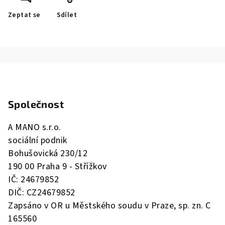
Zeptat se
Sdílet
Z
á
Společnost
p
a
A MANO s.r.o.
t
sociální podnik
í
Bohušovická 230/12
190 00 Praha 9 - Střížkov
IČ: 24679852
DIČ: CZ24679852
Zapsáno v OR u Městského soudu v Praze, sp. zn. C
165560