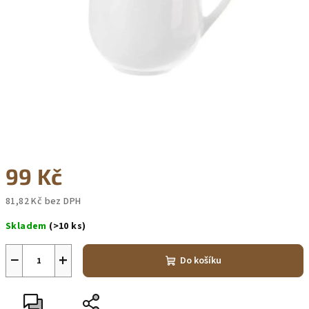
99 Kč
81,82 Kč bez DPH
Měrná
Skladem
(>10 ks)
cena:
−
+
Do košíku