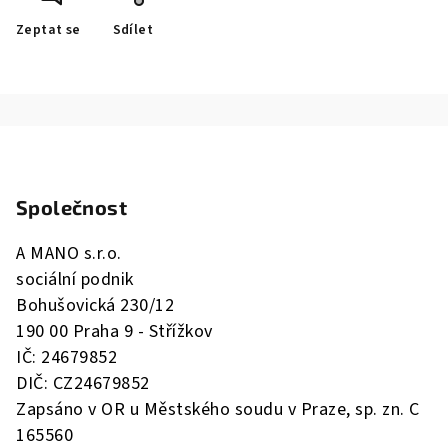
Zeptat se
Sdílet
Z
á
Společnost
p
a
A MANO s.r.o.
t
sociální podnik
í
Bohušovická 230/12
190 00 Praha 9 - Střížkov
IČ: 24679852
DIČ: CZ24679852
Zapsáno v OR u Městského soudu v Praze, sp. zn. C
165560