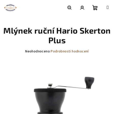
Přejít
na
obsah
Nákupní
Hledat
Přihlášení
Mlýnek ruční Hario Skerton
košík
Plus
Průměrné
Neohodnoceno
Podrobnosti hodnocení
hodnocení
produktu
je
0,0
z
5
hvězdiček.