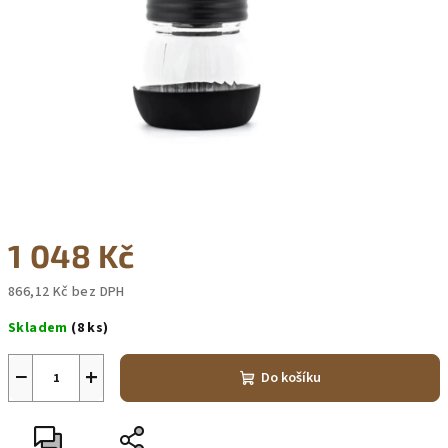
1 048 Kč
866,12 Kč bez DPH
Měrná
Skladem
(8 ks)
cena:
−
+
Do košíku