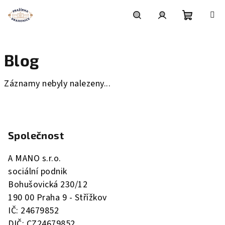
Přejít
na
obsah
Nákupní
Hledat
Přihlášení
Blog
košík
Záznamy nebyly nalezeny...
Z
á
Společnost
p
a
A MANO s.r.o.
t
sociální podnik
í
Bohušovická 230/12
190 00 Praha 9 - Střížkov
IČ: 24679852
DIČ: CZ24679852