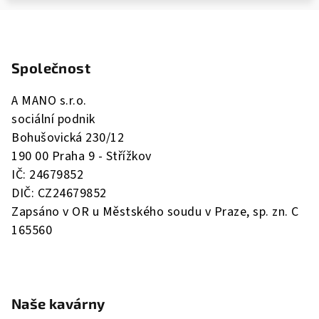
Z
á
Společnost
p
a
A MANO s.r.o.
t
sociální podnik
í
Bohušovická 230/12
190 00 Praha 9 - Střížkov
IČ: 24679852
DIČ: CZ24679852
Zapsáno v OR u Městského soudu v Praze, sp. zn. C
165560
Naše kavárny