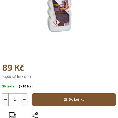
89 Kč
73,55 Kč bez DPH
Měrná
Skladem
(>10 ks)
cena:
−
+
Do košíku