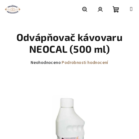
Přejít
na
obsah
Nákupní
Hledat
Přihlášení
Odvápňovač kávovaru
košík
NEOCAL (500 ml)
Průměrné
Neohodnoceno
Podrobnosti hodnocení
hodnocení
produktu
je
0,0
z
5
hvězdiček.