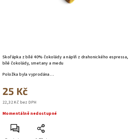
Skořápka z bílé 40% čokolády a náplň z drahonického espressa,
bílé čokolády, smetany a medu
Položka byla vyprodána…
25 Kč
22,32 Kč bez DPH
Měrná
Momentálně nedostupné
cena: