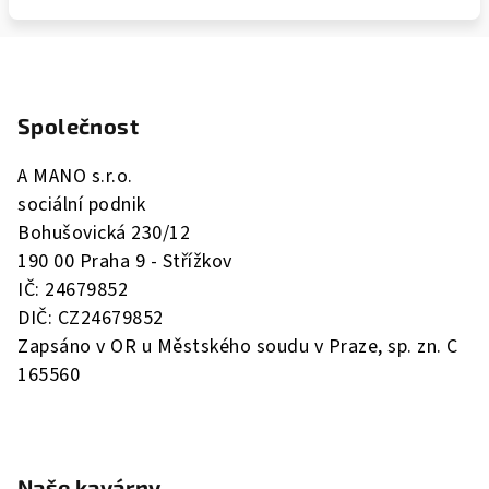
Z
á
Společnost
p
a
A MANO s.r.o.
t
sociální podnik
í
Bohušovická 230/12
190 00 Praha 9 - Střížkov
IČ: 24679852
DIČ: CZ24679852
Zapsáno v OR u Městského soudu v Praze, sp. zn. C
165560
Naše kavárny