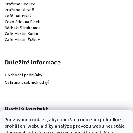
Pražírna Sedlice
Pražírna Oltyně
Café Bar Písek
Čokoládovna Písek
Nádraží Strakonice
Café Martin Karlín
Café Martin Žižkov
Důležité informace
Obchodní podmínky
Ochrana osobních údajů
Rychlý kontakt
Používáme cookies, abychom Vám umožnili pohodlné
+420 604 209 312
prohlížení webu a díky analýze provozu webu neustále
info@prazirnadrahonice.cz
zlepšovali jeho funkce, výkon a použitelnost.
Více