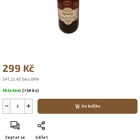
299 Kč
247,11 Kč bez DPH
Měrná
Skladem
(>10 ks)
cena:
−
+
Do košíku
Zeptat se
Sdílet