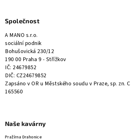
Z
á
Společnost
p
a
A MANO s.r.o.
t
sociální podnik
í
Bohušovická 230/12
190 00 Praha 9 - Střížkov
IČ: 24679852
DIČ: CZ24679852
Zapsáno v OR u Městského soudu v Praze, sp. zn. C
165560
Naše kavárny
Pražírna Drahonice