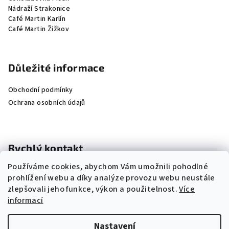
Nádraží Strakonice
Café Martin Karlín
Café Martin Žižkov
Důležité informace
Obchodní podmínky
Ochrana osobních údajů
Rychlý kontakt
Používáme cookies, abychom Vám umožnili pohodlné
+420 604 209 312
prohlížení webu a díky analýze provozu webu neustále
info@prazirnadrahonice.cz
zlepšovali jeho funkce, výkon a použitelnost.
Více
informací
Nastavení