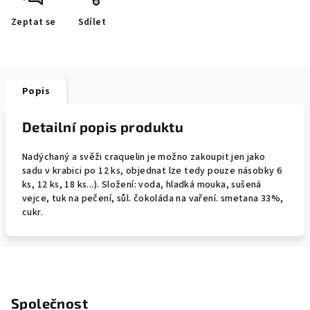
Zeptat se
Sdílet
Popis
Detailní popis produktu
Nadýchaný a svěži craquelin je možno zakoupit jen jako
sadu v krabici po 12 ks, objednat lze tedy pouze násobky 6
ks, 12 ks, 18 ks...). Složení: voda, hladká mouka, sušená
vejce, tuk na pečení, sůl. čokoláda na vaření. smetana 33%,
cukr.
Z
á
Společnost
p