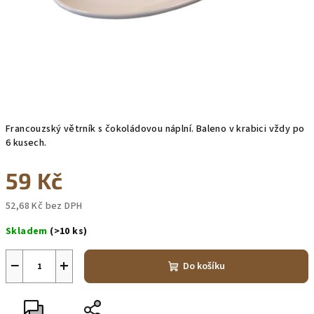
Francouzský větrník s čokoládovou náplní. Baleno v krabici vždy po
6 kusech.
59 Kč
52,68 Kč bez DPH
Měrná
Skladem
(>10 ks)
cena:
−
+
Do košíku