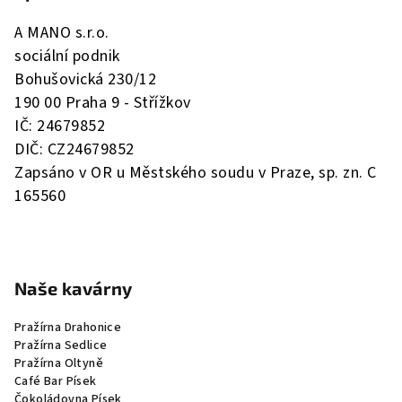
a
A MANO s.r.o.
t
sociální podnik
í
Bohušovická 230/12
190 00 Praha 9 - Střížkov
IČ: 24679852
DIČ: CZ24679852
Zapsáno v OR u Městského soudu v Praze, sp. zn. C
165560
Naše kavárny
Pražírna Drahonice
Pražírna Sedlice
Pražírna Oltyně
Café Bar Písek
Čokoládovna Písek