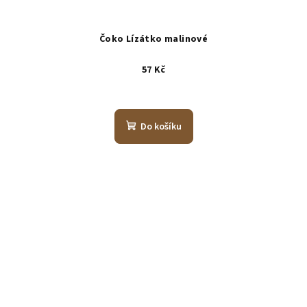
Čoko Lízátko malinové
57 Kč
Do košíku