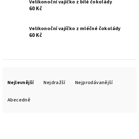
Velikonoční vajíčko z bílé čokolády
60 Kč
Velikonoční vajíčko z mléčné čokolády
60 Kč
Ř
a
Nejlevnější
Nejdražší
Nejprodávanější
z
e
Abecedně
n
í
V
p
ý
r