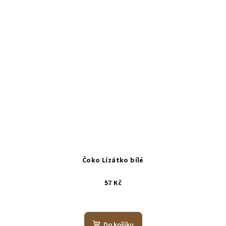
Čoko Lízátko bílé
57 Kč
Do košíku