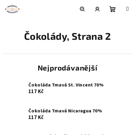
Přejít
na
obsah
Nákupní
Hledat
Přihlášení
Čokolády
, Strana 2
košík
Nejprodávanější
Čokoláda Tmavá St. Vincent 70%
117 Kč
Čokoláda Tmavá Nicaragua 70%
117 Kč