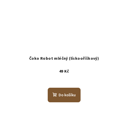
Čoko Robot mléčný (lískooříškový)
49 Kč
Do košíku