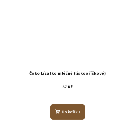
Čoko Lízátko mléčné (lískooříškové)
57 Kč
Do košíku