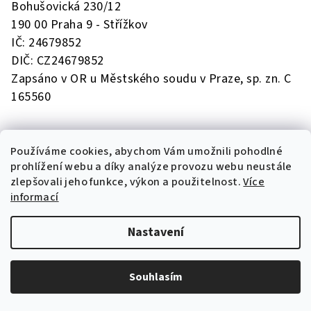
Bohušovická 230/12
y
190 00 Praha 9 - Střížkov
v
IČ: 24679852
ý
DIČ: CZ24679852
p
Zapsáno v OR u Městského soudu v Praze, sp. zn. C
i
s
165560
u
Používáme cookies, abychom Vám umožnili pohodlné
prohlížení webu a díky analýze provozu webu neustále
Naše kavárny
zlepšovali jeho funkce, výkon a použitelnost.
Více
informací
Pražírna Drahonice
Pražírna Sedlice
Pražírna Oltyně
Nastavení
Café Bar Písek
Čokoládovna Písek
Nádraží Strakonice
Souhlasím
Café Martin Karlín
Café Martin Žižkov