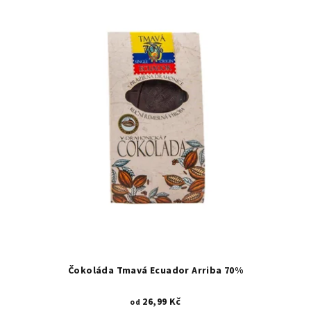
p
o
i
d
s
u
p
k
r
t
o
ů
d
u
k
t
ů
Čokoláda Tmavá Ecuador Arriba 70%
26,99 Kč
od