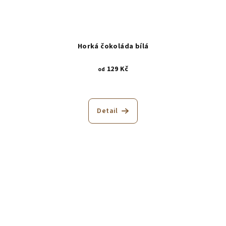
Horká čokoláda bílá
129 Kč
od
Detail