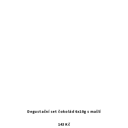
Degustační set čokolád 6x10g s mašlí
143 Kč