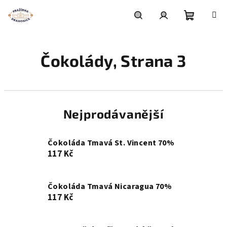
Přejít
na
obsah
Nákupní
Hledat
Přihlášení
Čokolády
, Strana 3
košík
Nejprodávanější
Čokoláda Tmavá St. Vincent 70%
117 Kč
Čokoláda Tmavá Nicaragua 70%
117 Kč