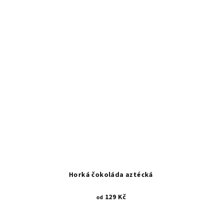
Horká čokoláda aztécká
129 Kč
od
Průměrné