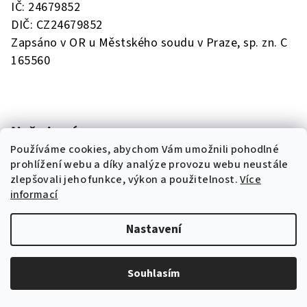
IČ: 24679852
v
DIČ: CZ24679852
ý
Zapsáno v OR u Městského soudu v Praze, sp. zn. C
p
165560
i
s
u
Naše kavárny
Používáme cookies, abychom Vám umožnili pohodlné
Pražírna Drahonice
prohlížení webu a díky analýze provozu webu neustále
Pražírna Sedlice
zlepšovali jeho funkce, výkon a použitelnost.
Více
Pražírna Oltyně
informací
Café Bar Písek
Čokoládovna Písek
Nastavení
Nádraží Strakonice
Café Martin Karlín
Café Martin Žižkov
Souhlasím