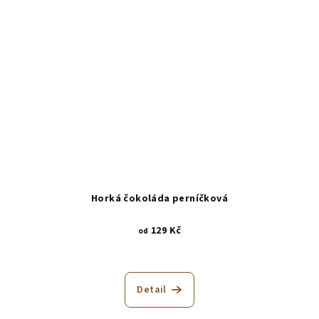
Horká čokoláda perníčková
129 Kč
od
Průměrné
hodnocení
produktu
Detail
je
5,0