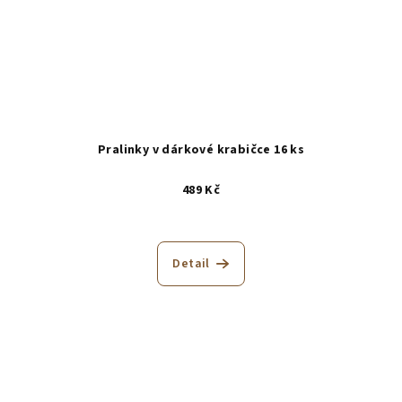
Pralinky v dárkové krabičce 16 ks
489 Kč
Detail