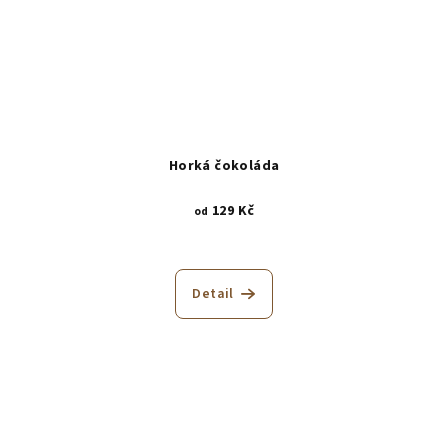
Horká čokoláda
129 Kč
od
Detail