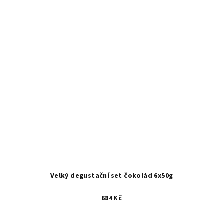
Velký degustační set čokolád 6x50g
684 Kč