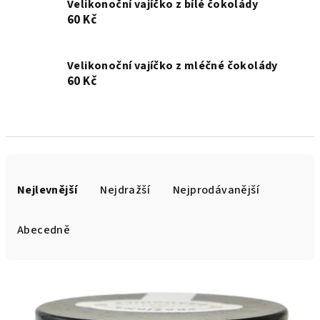
Velikonoční vajíčko z bílé čokolády
60 Kč
Velikonoční vajíčko z mléčné čokolády
60 Kč
Ř
a
Nejlevnější
Nejdražší
Nejprodávanější
z
e
Abecedně
n
í
V
p
ý
r