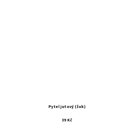
Pytel jutový (žok)
39 Kč