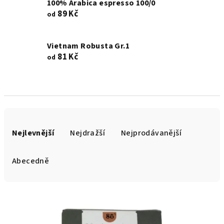
100% Arabica espresso 100/0
89 Kč
od
Vietnam Robusta Gr.1
81 Kč
od
Ř
a
Nejlevnější
Nejdražší
Nejprodávanější
z
e
Abecedně
n
í
V
p
ý
r