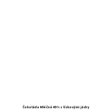
hvězdiček.
Čokoláda Mléčná 45% s lískovými jádry