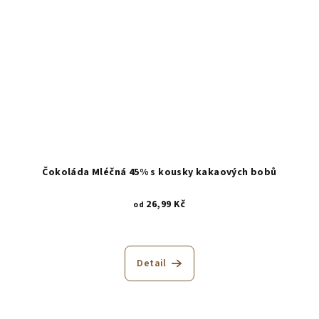
Čokoláda Mléčná 45% s kousky kakaových bobů
26,99 Kč
od
Průměrné
hodnocení
produktu
Detail
je
2,4
z
5