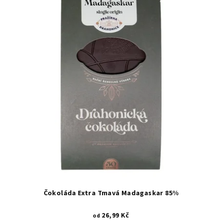
p
o
i
d
s
u
p
k
r
t
o
ů
d
u
k
t
ů
Čokoláda Extra Tmavá Madagaskar 85%
26,99 Kč
od