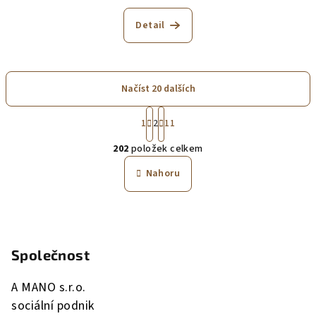
Detail
Načíst 20 dalších
S
1
2
11
t
O
r
202
položek celkem
á
v
n
l
Nahoru
k
á
o
d
v
Z
a
á
n
á
c
í
í
Společnost
p
p
a
r
A MANO s.r.o.
t
v
sociální podnik