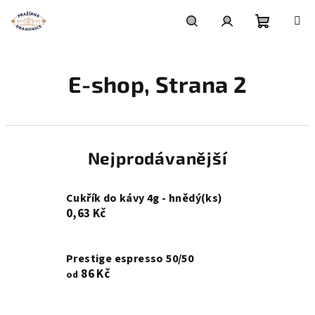
Přejít
na
obsah
Nákupní
Hledat
Přihlášení
E-shop
, Strana 2
košík
Nejprodávanější
Cukřík do kávy 4g - hnědý(ks)
0,63 Kč
Prestige espresso 50/50
86 Kč
od