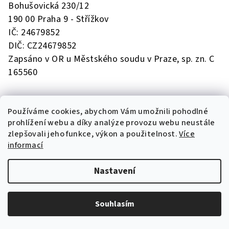
í
k
Bohušovická 230/12
y
190 00 Praha 9 - Střížkov
v
IČ: 24679852
ý
DIČ: CZ24679852
p
Zapsáno v OR u Městského soudu v Praze, sp. zn. C
i
s
165560
u
Používáme cookies, abychom Vám umožnili pohodlné
prohlížení webu a díky analýze provozu webu neustále
Naše kavárny
zlepšovali jeho funkce, výkon a použitelnost.
Více
informací
Pražírna Drahonice
Pražírna Sedlice
Pražírna Oltyně
Nastavení
Café Bar Písek
Čokoládovna Písek
Nádraží Strakonice
Souhlasím
Café Martin Karlín
Café Martin Žižkov